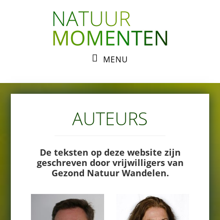
Skip
Skip
to
to
primary
main
navigation
content
MENU
AUTEURS
De teksten op deze website zijn
geschreven door vrijwilligers van
Gezond Natuur Wandelen.