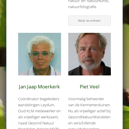
natuur’ en ‘Natuurkunst’,
natuurfotografie.
Bekijk de artikelen
Jan Jaap Moerkerk
Piet Veel
Coördinator begeleiders
Voormalig beheerder
wandelingen Leyduin.
van de Kennemerduinen.
Oud KLM medewerker en
Nu als vrijwilliger actief bij
als vrijwilliger werkzaam,
GezondNatuurWandelen
naast Gezond Natuur
en verschillende