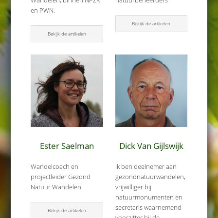
Wandelen, binnen NPZK
natuurbeheerders
en PWN.
Bekijk de artikelen
Bekijk de artikelen
Ester Saelman
Dick Van Gijlswijk
Wandelcoach en
Ik ben deelnemer aan
projectleider Gezond
gezondnatuurwandelen,
Natuur Wandelen
vrijwilliger bij
natuurmonumenten en
secretaris waarnemend
Bekijk de artikelen
voorzitter bij de