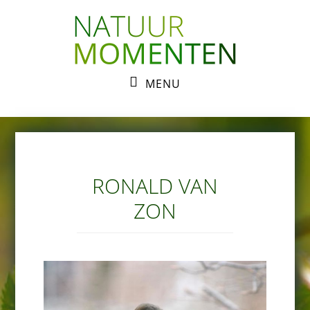
Skip
Skip
to
to
primary
main
navigation
content
MENU
RONALD VAN
ZON