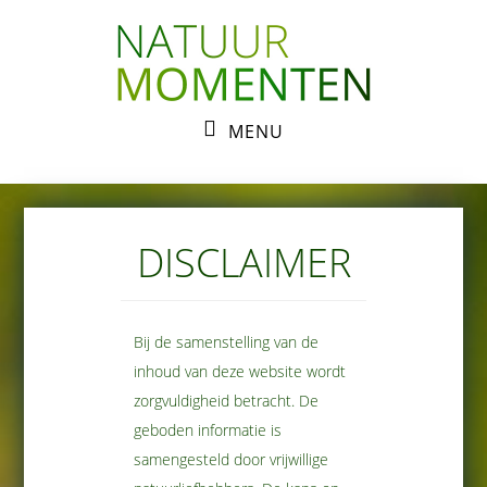
Skip
Skip
to
to
primary
main
navigation
content
MENU
DISCLAIMER
Bij de samenstelling van de
inhoud van deze website wordt
zorgvuldigheid betracht. De
geboden informatie is
samengesteld door vrijwillige